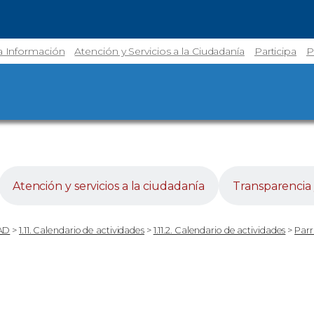
la Información
Atención y Servicios a la Ciudadanía
Participa
P
Atención y servicios a la ciudadanía
Transparencia 
AD
>
1.11. Calendario de actividades
>
1.11.2. Calendario de actividades
>
Parr