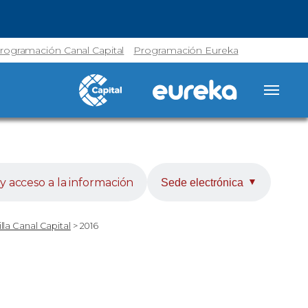
rogramación Canal Capital
Programación Eureka
y acceso a la información
Sede electrónica
▼
illa Canal Capital
>
2016