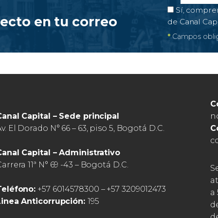
Correo el
Campo obl
Autorización 
Sí, compre
recto en tu correo
de Canal Cap
*
Campos oblig
C
n
Canal Capital – Sede principal
C
v. El Dorado N° 66 – 63, piso 5, Bogotá D.C.
c
Canal Capital – Administrativo
arrera 11ª N° 69 -43 – Bogotá D.C.
S
a
Teléfono:
+57 6014578300 – +57 3209012473
a 
Linea Anticorrupción:
195
d
de