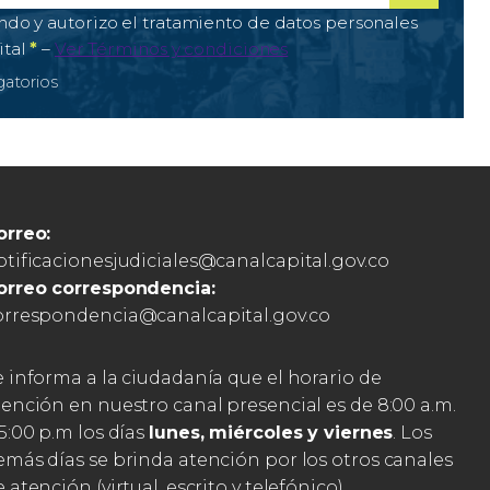
ectrónico
igatorio
*
de tratamiento de datos personales
ndo y autorizo el tratamiento de datos personales
Campo obligatorio
ital
*
–
Ver Términos y condiciones
atorios
orreo:
otificacionesjudiciales@canalcapital.gov.co
orreo correspondencia:
orrespondencia@canalcapital.gov.co
e informa a la ciudadanía que el horario de
tención en nuestro canal presencial es de 8:00 a.m.
5:00 p.m los días
lunes, miércoles y viernes
. Los
emás días se brinda atención por los otros canales
 atención (virtual, escrito y telefónico).