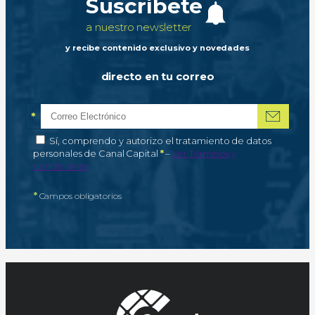
Suscríbete
a nuestro newsletter
y recibe contenido exclusivo y novedades
directo en tu correo
*
Correo electrónico
Campo obligatorio
*
Autorización de tratamiento de datos personales
Sí, comprendo y autorizo el tratamiento de datos
Campo obligatorio
personales de Canal Capital
*
–
Ver Términos y
condiciones
*
Campos obligatorios