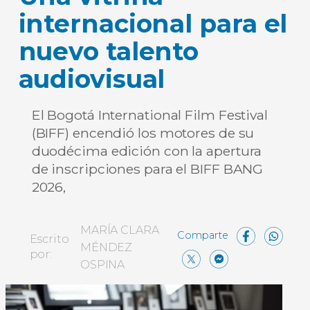
internacional para el
nuevo talento
audiovisual
El Bogotá International Film Festival
(BIFF) encendió los motores de su
duodécima edición con la apertura
de inscripciones para el BIFF BANG
2026,
Face
W
MARÍA CLARA
Escrito
MÉNDEZ
X
Messe
Comp
por:
OSPINA