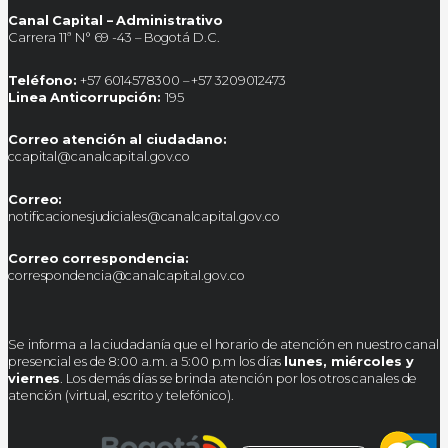
Canal Capital – Administrativo
Carrera 11ª N° 69 -43 – Bogotá D.C.
Teléfono:
+57 6014578300 – +57 3209012473
Linea Anticorrupción:
195
Correo atención al ciudadano:
ccapital@canalcapital.gov.co
Correo:
notificacionesjudiciales@canalcapital.gov.co
Correo correspondencia:
correspondencia@canalcapital.gov.co
Se informa a la ciudadanía que el horario de atención en nuestro canal
presencial es de 8:00 a.m. a 5:00 p.m los días
lunes, miércoles y
viernes
. Los demás días se brinda atención por los otros canales de
atención (virtual, escrito y telefónico).