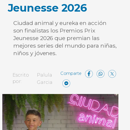
Jeunesse 2026
Ciudad animal y eureka en acción
son finalistas los Premios Prix
Jeunesse 2026 que premian las
mejores series del mundo para niñas,
niños y jóvenes.
Facebo
What
X
Escrito
Palula
Messenger
Compartir
por:
Garcia