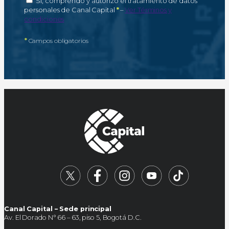
Sí, comprendo y autorizo el tratamiento de datos
Campo obligatorio
personales de Canal Capital
*
–
Ver Términos y
condiciones
*
Campos obligatorios
Canal Capital – Sede principal
Av. El Dorado N° 66 – 63, piso 5, Bogotá D.C.