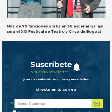
Más de 70 funciones gratis en 36 escenarios: así
será el XXI Festival de Teatro y Circo de Bogotá
Suscríbete
a nuestro newsletter
y recibe contenido exclusivo y novedades
directo en tu correo
*
Correo electrónico
Campo obligatorio
*
Autorización de tratamiento de datos personales