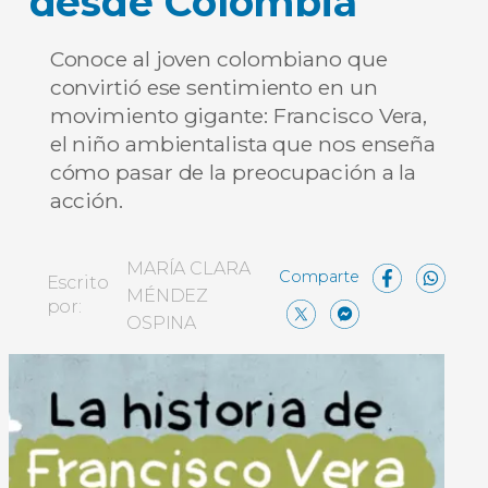
desde Colombia
Conoce al joven colombiano que
convirtió ese sentimiento en un
movimiento gigante: Francisco Vera,
el niño ambientalista que nos enseña
cómo pasar de la preocupación a la
acción.
Face
W
MARÍA CLARA
Escrito
MÉNDEZ
X
Messe
Comp
por:
OSPINA