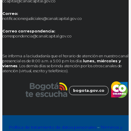
ccapital@canalcapital.gov.co
Correo:
notificacionesjudiciales@canalcapital.gov.co
Correo correspondencia:
correspondencia@canalcapital.gov.co
Se informa a la ciudadanía que el horario de atención en nuestro canal
presencial es de 8:00 a.m. a 5:00 p.m los días
lunes, miércoles y
viernes
. Los demás días se brinda atención por los otros canales de
atención (virtual, escrito y telefónico).
bogota.gov.co
Política de tratamiento de datos personales
–
Términos y