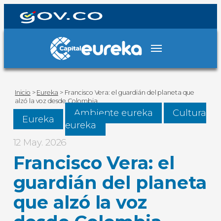
Inicio
>
Eureka
>
Francisco Vera: el guardián del planeta que
alzó la voz desde Colombia
Ambiente eureka
Cultura
Eureka
eureka
12 May. 2026
Francisco Vera: el
guardián del planeta
que alzó la voz