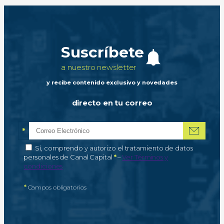
Suscríbete
a nuestro newsletter
y recibe contenido exclusivo y novedades
directo en tu correo
*
Correo electrónico
Campo obligatorio
*
Autorización de tratamiento de datos personales
Sí, comprendo y autorizo el tratamiento de datos
Campo obligatorio
personales de Canal Capital
*
–
Ver Términos y
condiciones
*
Campos obligatorios