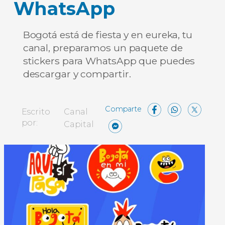
WhatsApp
Bogotá está de fiesta y en eureka, tu
canal, preparamos un paquete de
stickers para WhatsApp que puedes
descargar y compartir.
Facebo
What
X
Escrito
Canal
Messenger
Compartir
por:
Capital