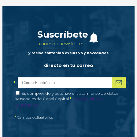
Suscríbete
a nuestro newsletter
y recibe contenido exclusivo y novedades
directo en tu correo
*
Correo electrónico
Campo obligatorio
*
Autorización de tratamiento de datos personales
Sí, comprendo y autorizo el tratamiento de datos
Campo obligatorio
personales de Canal Capital
*
–
Ver Términos y
condiciones
*
Campos obligatorios