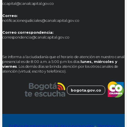
ccapital@canalcapital.gov.co
Correo:
notificacionesjudiciales@canalcapital.gov.co
Correo correspondencia:
correspondencia@canalcapital.gov.co
Se informa a la ciudadanía que el horario de atención en nuestro canal
presencial es de 8:00 a.m. a 5:00 p.m los días
lunes, miércoles y
viernes
. Los demás días se brinda atención por los otros canales de
atención (virtual, escrito y telefónico).
bogota.gov.co
Política de tratamiento de datos personales
–
Términos y