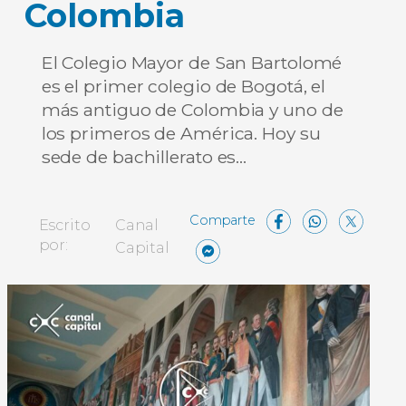
Colombia
El Colegio Mayor de San Bartolomé
es el primer colegio de Bogotá, el
más antiguo de Colombia y uno de
los primeros de América. Hoy su
sede de bachillerato es…
Facebo
What
X
Escrito
Canal
Messenger
Compartir
por:
Capital