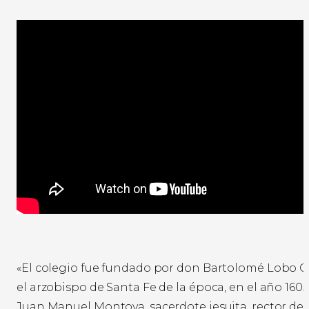
«El colegio fue fundado por don Bartolomé Lobo G
el arzobispo de Santa Fe de la época, en el año 1605»
Juan Manuel Montoya, sacerdote jesuita, rector del