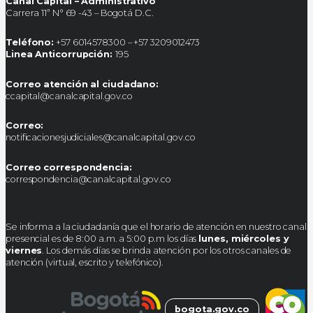
Canal Capital – Administrativo
Carrera 11ª N° 69 -43 – Bogotá D.C.
Teléfono:
+57 6014578300 – +57 3209012473
Linea Anticorrupción:
195
Correo atención al ciudadano:
ccapital@canalcapital.gov.co
Correo:
notificacionesjudiciales@canalcapital.gov.co
Correo correspondencia:
correspondencia@canalcapital.gov.co
Se informa a la ciudadanía que el horario de atención en nuestro canal
presencial es de 8:00 a.m. a 5:00 p.m los días
lunes, miércoles y
viernes
. Los demás días se brinda atención por los otros canales de
atención (virtual, escrito y telefónico).
bogota.gov.co