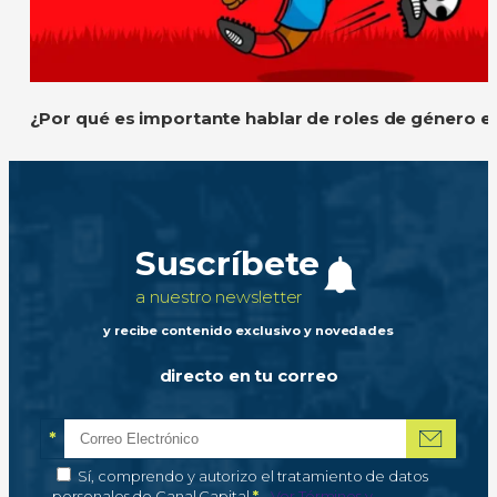
¿Por qué es importante hablar de roles de género e
Suscríbete
a nuestro newsletter
y recibe contenido exclusivo y novedades
directo en tu correo
*
Correo electrónico
Campo obligatorio
*
Autorización de tratamiento de datos personales
Sí, comprendo y autorizo el tratamiento de datos
Campo obligatorio
personales de Canal Capital
*
–
Ver Términos y