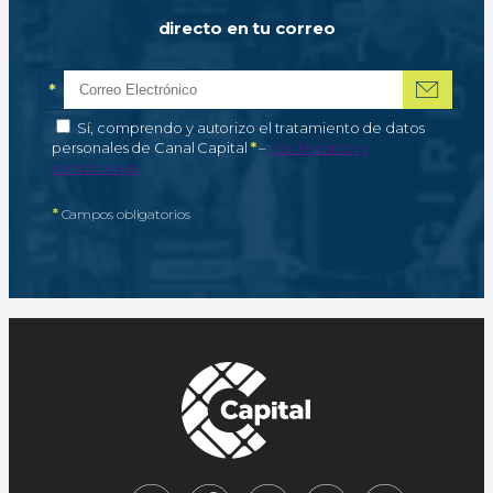
directo en tu correo
*
Correo electrónico
Campo obligatorio
*
Autorización de tratamiento de datos personales
Sí, comprendo y autorizo el tratamiento de datos
Campo obligatorio
personales de Canal Capital
*
–
Ver Términos y
condiciones
*
Campos obligatorios