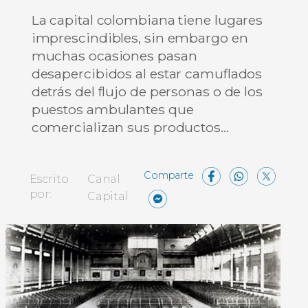
La capital colombiana tiene lugares
imprescindibles, sin embargo en
muchas ocasiones pasan
desapercibidos al estar camuflados
detrás del flujo de personas o de los
puestos ambulantes que
comercializan sus productos…
Facebo
What
X
Escrito
Canal
Messenger
Compartir
por:
Capital