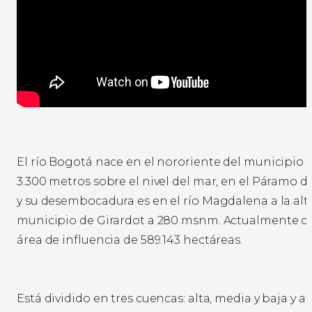
El río Bogotá nace en el nororiente del municipio 
3.300 metros sobre el nivel del mar, en el Páramo
y su desembocadura es en el río Magdalena a la alt
municipio de Girardot a 280 msnm. Actualmente c
área de influencia de 589.143 hectáreas.
Está dividido en tres cuencas: alta, media y baja y at