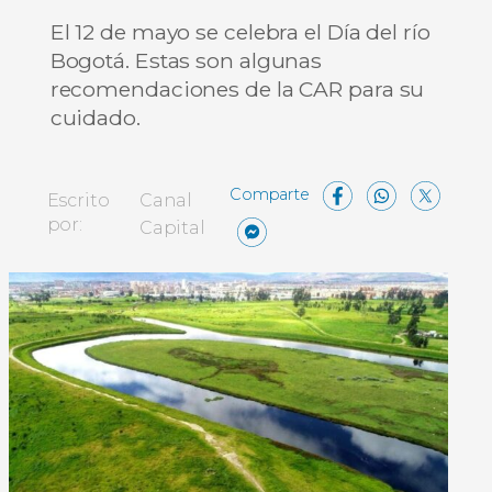
El 12 de mayo se celebra el Día del río
Bogotá. Estas son algunas
recomendaciones de la CAR para su
cuidado.
Facebo
What
X
Escrito
Canal
Messenger
Compartir
por:
Capital