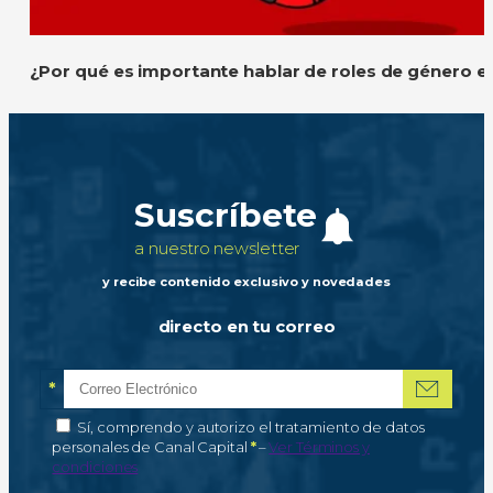
¿Por qué es importante hablar de roles de género e
Suscríbete
a nuestro newsletter
y recibe contenido exclusivo y novedades
directo en tu correo
*
Correo electrónico
Campo obligatorio
*
Autorización de tratamiento de datos personales
Sí, comprendo y autorizo el tratamiento de datos
Campo obligatorio
personales de Canal Capital
*
–
Ver Términos y
condiciones