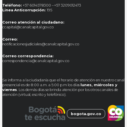
Teléfono:
+57 6014578300 – +57 3209012473
Linea Anticorrupción:
195
Correo atención al ciudadano:
ccapital@canalcapital.gov.co
Correo:
notificacionesjudiciales@canalcapital.gov.co
Correo correspondencia:
correspondencia@canalcapital.gov.co
Se informa a la ciudadanía que el horario de atención en nuestro canal
presencial es de 8:00 a.m. a 5:00 p.m los días
lunes, miércoles y
viernes
. Los demás días se brinda atención por los otros canales de
atención (virtual, escrito y telefónico).
bogota.gov.co