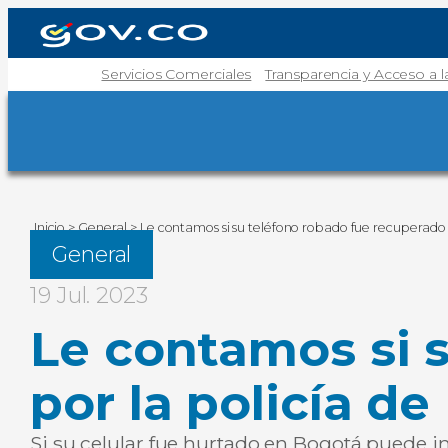
Servicios Comerciales
Transparencia y Acceso a 
Inicio
>
General
>
Le contamos si su teléfono robado fue recuperado 
General
19 Jul. 2023
Le contamos si 
por la policía d
Si su celular fue hurtado en Bogotá puede ing