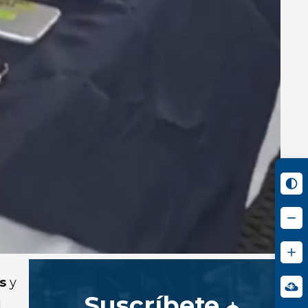
s
y
Suscríbete
d