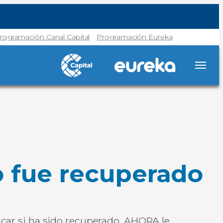
rogramación Canal Capital
Programación Eureka
o fue recuperado
ficar si ha sido recuperado. AHORA le