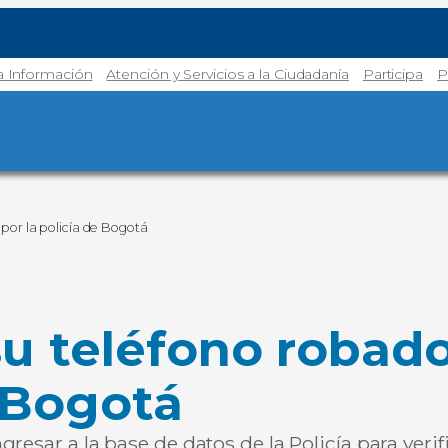
la Información
Atención y Servicios a la Ciudadanía
Participa
P
por la policía de Bogotá
su teléfono robad
e Bogotá
resar a la base de datos de la Policía para veri