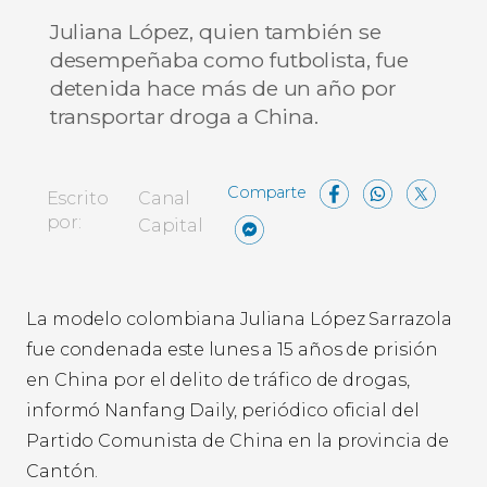
Juliana López, quien también se
desempeñaba como futbolista, fue
detenida hace más de un año por
transportar droga a China.
Facebo
What
X
Escrito
Canal
Messenger
Compartir
por:
Capital
La modelo colombiana Juliana López Sarrazola
fue condenada este lunes a 15 años de prisión
en China por el delito de tráfico de drogas,
informó Nanfang Daily, periódico oficial del
Partido Comunista de China en la provincia de
Cantón.