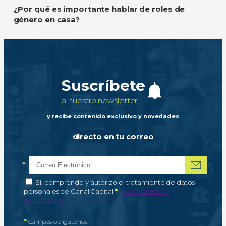
¿Por qué es importante hablar de roles de
género en casa?
Suscríbete
a nuestro newsletter
y recibe contenido exclusivo y novedades
directo en tu correo
*
Correo electrónico
Campo obligatorio
*
Autorización de tratamiento de datos personales
Sí, comprendo y autorizo el tratamiento de datos
Campo obligatorio
personales de Canal Capital
*
–
Ver Términos y
condiciones
*
Campos obligatorios