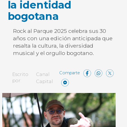
la identidad
bogotana
Rock al Parque 2025 celebra sus 30
años con una edición anticipada que
resalta la cultura, la diversidad
musical y el orgullo bogotano.
Facebo
What
X
Escrito
Canal
Messenger
Compartir
por:
Capital