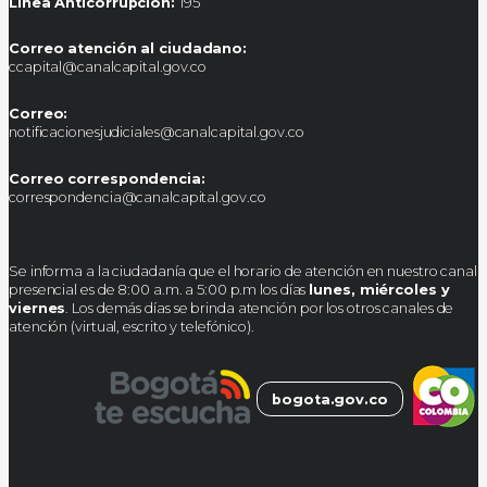
Linea Anticorrupción:
195
Correo atención al ciudadano:
ccapital@canalcapital.gov.co
Correo:
notificacionesjudiciales@canalcapital.gov.co
Correo correspondencia:
correspondencia@canalcapital.gov.co
Se informa a la ciudadanía que el horario de atención en nuestro canal
presencial es de 8:00 a.m. a 5:00 p.m los días
lunes, miércoles y
viernes
. Los demás días se brinda atención por los otros canales de
atención (virtual, escrito y telefónico).
bogota.gov.co