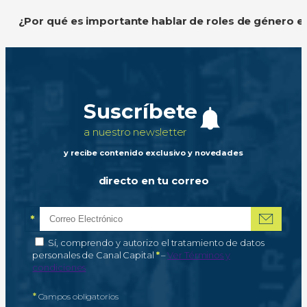
¿Por qué es importante hablar de roles de género e
Suscríbete
a nuestro newsletter
y recibe contenido exclusivo y novedades
directo en tu correo
*
Correo electrónico
Campo obligatorio
*
Autorización de tratamiento de datos personales
Sí, comprendo y autorizo el tratamiento de datos
Campo obligatorio
personales de Canal Capital
*
–
Ver Términos y
condiciones
*
Campos obligatorios