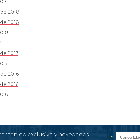
019
 de 2018
de 2018
2018
7
de 2017
017
de 2016
de 2016
016
 contenido exclusivo y novedades
*