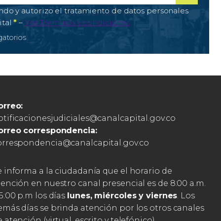
ectrónico
igatorio
*
de tratamiento de datos personales
ndo y autorizo el tratamiento de datos personales
Campo obligatorio
ital
*
–
Ver Términos y condiciones
atorios
orreo:
otificacionesjudiciales@canalcapital.gov.co
orreo correspondencia:
orrespondencia@canalcapital.gov.co
e informa a la ciudadanía que el horario de
tención en nuestro canal presencial es de 8:00 a.m.
5:00 p.m los días
lunes, miércoles y viernes
. Los
emás días se brinda atención por los otros canales
 atención (virtual, escrito y telefónico).