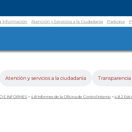
la Información
Atención y Servicios a la Ciudadanía
Participa
P
Atención y servicios a la ciudadanía
Transparencia 
O E INFORMES
>
4.8 Informes de la Oficina de Control Interno
>
4.8.2 Est