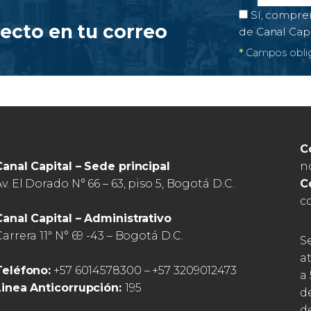
Correo el
Campo obl
Autorización 
Sí, compre
recto en tu correo
de Canal Cap
*
Campos oblig
C
n
Canal Capital – Sede principal
C
v. El Dorado N° 66 – 63, piso 5, Bogotá D.C.
c
Canal Capital – Administrativo
arrera 11ª N° 69 -43 – Bogotá D.C.
S
a
Teléfono:
+57 6014578300 – +57 3209012473
a 
Linea Anticorrupción:
195
d
de