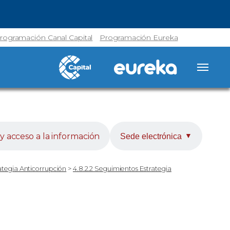
rogramación Canal Capital
Programación Eureka
y acceso a la información
Sede electrónica
▼
rategia Anticorrupción
>
4.8.2.2 Seguimientos Estrategia