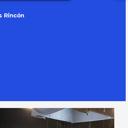
s Rincón
te y
Hablemos de frente y
la
con mente sobre los
discursos de odio en
redes sociales