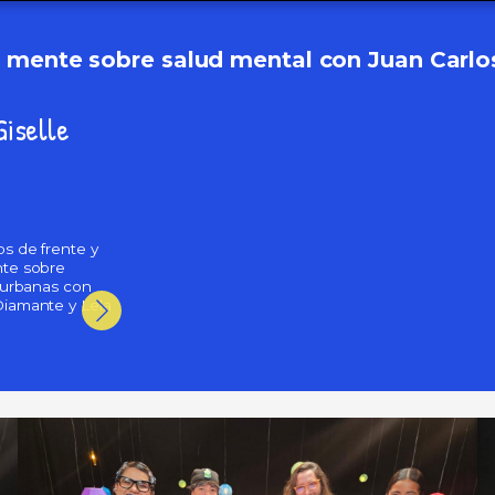
 mente sobre salud mental con Juan Carlo
Giselle
s de frente y
Hablemos de frente y
Hablemos de fren
te sobre
con mente sobre
con mente sobre 
 urbanas con
prevención de violencias
ecoansiedad
iamante y Lela