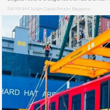
Escrito por:
Julián David Pinzón Bejarano