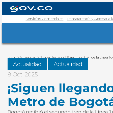
Servicios Comerciales
Transparencia y Acceso a 
Inicio
>
Actualidad
>
¡Siguen llegando! El segundo tren de la Línea 1
Actualidad
Actualidad
8 Oct. 2025
¡Siguen llegando
Metro de Bogotá
Bogotá recibió el segundo tren de la Línea 1