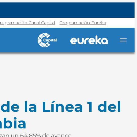
rogramación Canal Capital
Programación Eureka
de la Línea 1 del
mbia
anzan un 64,85% de avance.