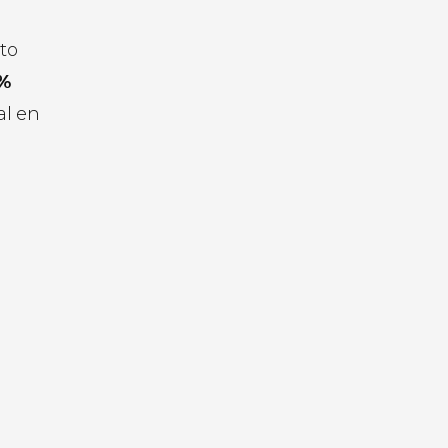
to
%
al en