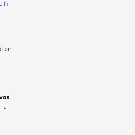
 fin
al en
ivos
 la