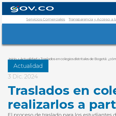
Servicios Comerciales
Transparencia y Acceso a 
Inicio
>
Actualidad
>
Traslados en colegios distritales de Bogotá: ¿cóm
Actualidad
3 Dic. 2024
Traslados en col
realizarlos a par
El proceso de traslado para los estudiantes 