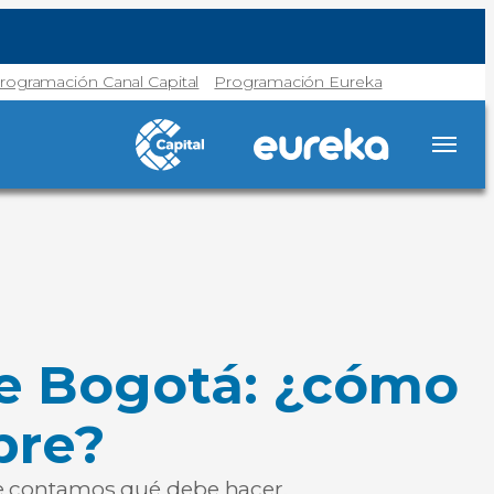
rogramación Canal Capital
Programación Eureka
 de Bogotá: ¿cómo
bre?
. Le contamos qué debe hacer.