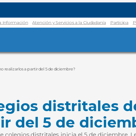
la Información
Atención y Servicios a la Ciudadanía
Participa
P
o realizarlos a partir del 5 de diciembre?
egios distritales
tir del 5 de diciem
de colegios distritales inicia el 5 de diciembre