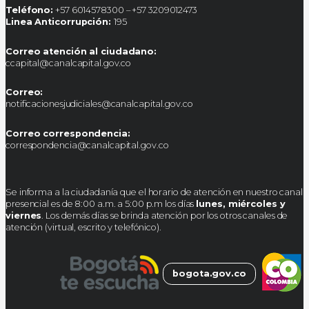
Teléfono:
+57 6014578300 – +57 3209012473
Linea Anticorrupción:
195
Correo atención al ciudadano:
ccapital@canalcapital.gov.co
Correo:
notificacionesjudiciales@canalcapital.gov.co
Correo correspondencia:
correspondencia@canalcapital.gov.co
Se informa a la ciudadanía que el horario de atención en nuestro canal
presencial es de 8:00 a.m. a 5:00 p.m los días
lunes, miércoles y
viernes
. Los demás días se brinda atención por los otros canales de
atención (virtual, escrito y telefónico).
bogota.gov.co