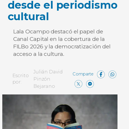
desde el periodismo
cultural
Lala Ocampo destacó el papel de
Canal Capital en la cobertura de la
FILBo 2026 y la democratización del
acceso a la cultura.
Face
Wh
Julián David
Escrito
Pinzón
X
Messen
Comp
por:
Bejarano