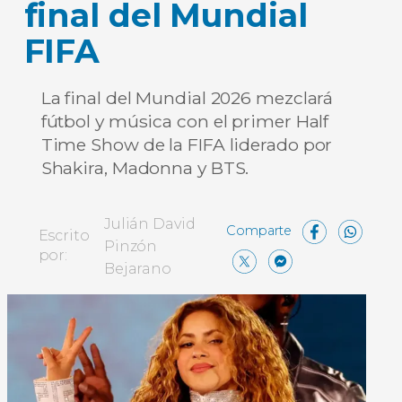
final del Mundial
FIFA
La final del Mundial 2026 mezclará
fútbol y música con el primer Half
Time Show de la FIFA liderado por
Shakira, Madonna y BTS.
Face
Wh
Julián David
Escrito
Pinzón
X
Messen
Comp
por:
Bejarano