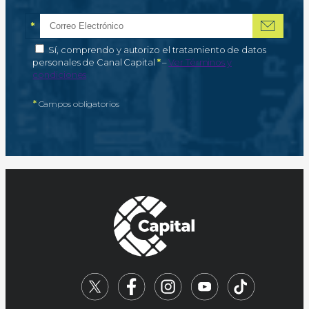
*
Correo electrónico
Campo obligatorio
*
Autorización de tratamiento de datos personales
Sí, comprendo y autorizo el tratamiento de datos
Campo obligatorio
personales de Canal Capital
*
–
Ver Términos y
condiciones
*
Campos obligatorios