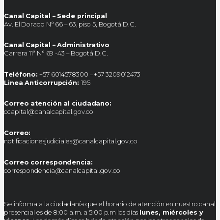
Canal Capital – Sede principal
Av. El Dorado N° 66 – 63, piso 5, Bogotá D.C.
Canal Capital – Administrativo
Carrera 11ª N° 69 -43 – Bogotá D.C.
Teléfono:
+57 6014578300 – +57 3209012473
Linea Anticorrupción:
195
Correo atención al ciudadano:
ccapital@canalcapital.gov.co
Correo:
notificacionesjudiciales@canalcapital.gov.co
Correo correspondencia:
correspondencia@canalcapital.gov.co
Se informa a la ciudadanía que el horario de atención en nuestro canal
presencial es de 8:00 a.m. a 5:00 p.m los días
lunes, miércoles y